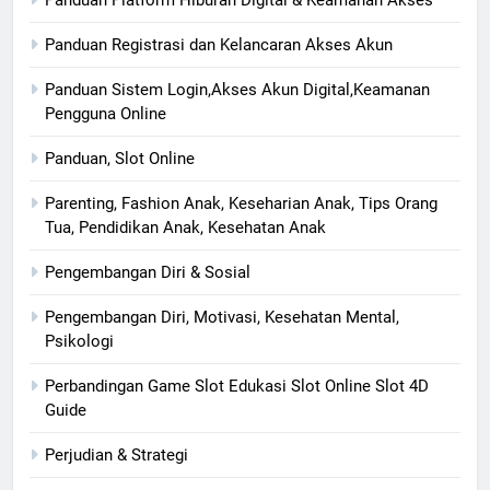
Panduan Platform Hiburan Digital & Keamanan Akses
Panduan Registrasi dan Kelancaran Akses Akun
Panduan Sistem Login,Akses Akun Digital,Keamanan
Pengguna Online
Panduan, Slot Online
Parenting, Fashion Anak, Keseharian Anak, Tips Orang
Tua, Pendidikan Anak, Kesehatan Anak
Pengembangan Diri & Sosial
Pengembangan Diri, Motivasi, Kesehatan Mental,
Psikologi
Perbandingan Game Slot Edukasi Slot Online Slot 4D
Guide
Perjudian & Strategi