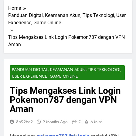
Home
Panduan Digital, Keamanan Akun, Tips Teknologi, User
Experience, Game Online
Tips Mengakses Link Login Pokemon787 dengan VPN
Aman
PANDUAN DIGITAL, KEAMANAN AKUN, TIPS TEKNOLOGI,
USER EXPERIENCE, GAME ONLINE
Tips Mengakses Link Login
Pokemon787 dengan VPN
Aman
0
8b92bc2
9 Months Ago
6 Mins