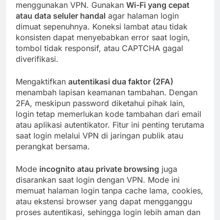
menggunakan VPN. Gunakan
Wi-Fi yang cepat
atau data seluler handal
agar halaman login
dimuat sepenuhnya. Koneksi lambat atau tidak
konsisten dapat menyebabkan error saat login,
tombol tidak responsif, atau CAPTCHA gagal
diverifikasi.
Mengaktifkan
autentikasi dua faktor (2FA)
menambah lapisan keamanan tambahan. Dengan
2FA, meskipun password diketahui pihak lain,
login tetap memerlukan kode tambahan dari email
atau aplikasi autentikator. Fitur ini penting terutama
saat login melalui VPN di jaringan publik atau
perangkat bersama.
Mode
incognito atau private browsing
juga
disarankan saat login dengan VPN. Mode ini
memuat halaman login tanpa cache lama, cookies,
atau ekstensi browser yang dapat mengganggu
proses autentikasi, sehingga login lebih aman dan