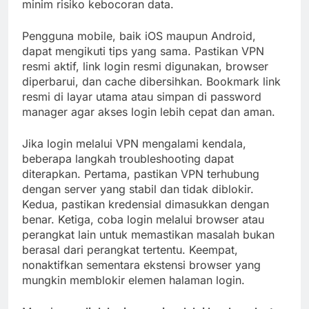
minim risiko kebocoran data.
Pengguna mobile, baik iOS maupun Android,
dapat mengikuti tips yang sama. Pastikan VPN
resmi aktif, link login resmi digunakan, browser
diperbarui, dan cache dibersihkan. Bookmark link
resmi di layar utama atau simpan di password
manager agar akses login lebih cepat dan aman.
Jika login melalui VPN mengalami kendala,
beberapa langkah troubleshooting dapat
diterapkan. Pertama, pastikan VPN terhubung
dengan server yang stabil dan tidak diblokir.
Kedua, pastikan kredensial dimasukkan dengan
benar. Ketiga, coba login melalui browser atau
perangkat lain untuk memastikan masalah bukan
berasal dari perangkat tertentu. Keempat,
nonaktifkan sementara ekstensi browser yang
mungkin memblokir elemen halaman login.