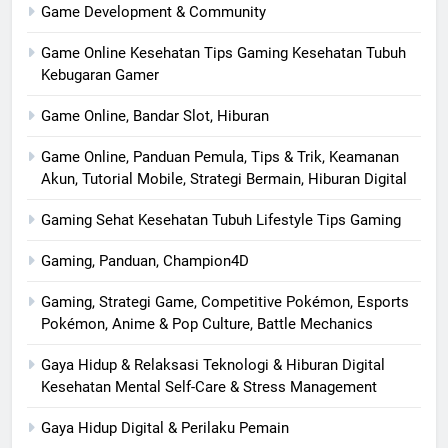
Game Development & Community
Game Online Kesehatan Tips Gaming Kesehatan Tubuh
Kebugaran Gamer
Game Online, Bandar Slot, Hiburan
Game Online, Panduan Pemula, Tips & Trik, Keamanan
Akun, Tutorial Mobile, Strategi Bermain, Hiburan Digital
Gaming Sehat Kesehatan Tubuh Lifestyle Tips Gaming
Gaming, Panduan, Champion4D
Gaming, Strategi Game, Competitive Pokémon, Esports
Pokémon, Anime & Pop Culture, Battle Mechanics
Gaya Hidup & Relaksasi Teknologi & Hiburan Digital
Kesehatan Mental Self-Care & Stress Management
Gaya Hidup Digital & Perilaku Pemain