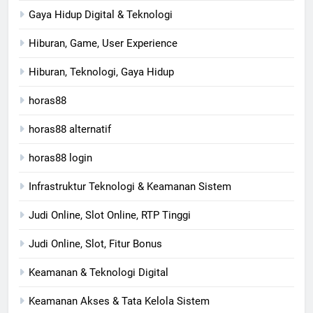
Gaya Hidup Digital & Teknologi
Hiburan, Game, User Experience
Hiburan, Teknologi, Gaya Hidup
horas88
horas88 alternatif
horas88 login
Infrastruktur Teknologi & Keamanan Sistem
Judi Online, Slot Online, RTP Tinggi
Judi Online, Slot, Fitur Bonus
Keamanan & Teknologi Digital
Keamanan Akses & Tata Kelola Sistem