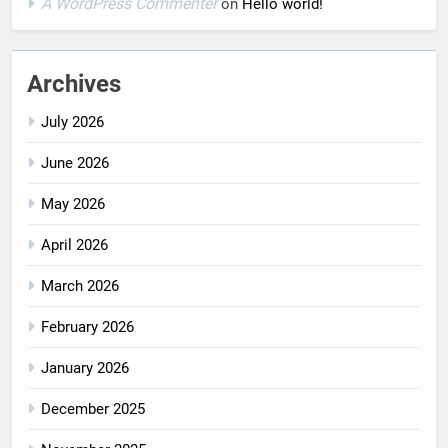
A WordPress Commenter
on
Hello world!
Archives
July 2026
June 2026
May 2026
April 2026
March 2026
February 2026
January 2026
December 2025