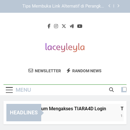
Skip
EDWINSLOT Login Aman melalui Perangkat
to
Pribadi dan Koneksi Stabil
content
Panduan Praktis Login Edwinslot Melalui Browser
dengan Akses yang Aman dan Mudah Dipahami
Hal Penting Sebelum Mengakses TIARA4D Login
Tips Membuka Link Alternatif di Perangkat
Mobile dengan Aman
EDWINSLOT Login Aman melalui Perangkat
Pribadi dan Koneksi Stabil
Lacey Leyla
Temukan Koleksi Fashion Wanita Stylish Di
Panduan Praktis Login Edwinslot Melalui Browser
NEWSLETTER
RANDOM NEWS
dengan Akses yang Aman dan Mudah Dipahami
Lacey Leyla.
MENU
al Penting Sebelum Mengakses TIARA4D Login
Tips Me
HEADLINES
 Weeks Ago
1 Month 