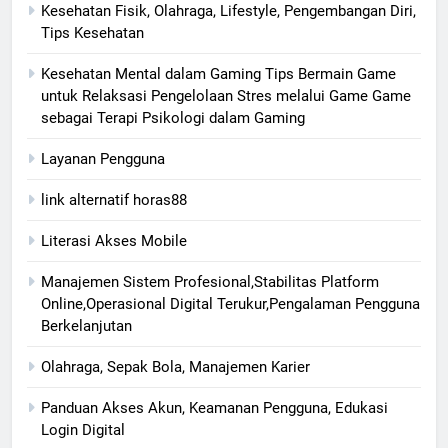
Kesehatan Fisik, Olahraga, Lifestyle, Pengembangan Diri,
Tips Kesehatan
Kesehatan Mental dalam Gaming Tips Bermain Game
untuk Relaksasi Pengelolaan Stres melalui Game Game
sebagai Terapi Psikologi dalam Gaming
Layanan Pengguna
link alternatif horas88
Literasi Akses Mobile
Manajemen Sistem Profesional,Stabilitas Platform
Online,Operasional Digital Terukur,Pengalaman Pengguna
Berkelanjutan
Olahraga, Sepak Bola, Manajemen Karier
Panduan Akses Akun, Keamanan Pengguna, Edukasi
Login Digital