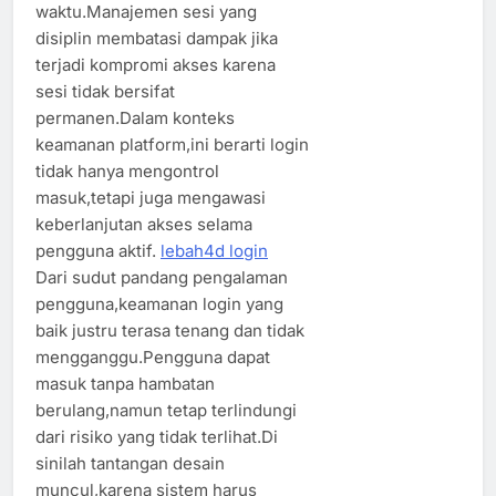
waktu.Manajemen sesi yang
disiplin membatasi dampak jika
terjadi kompromi akses karena
sesi tidak bersifat
permanen.Dalam konteks
keamanan platform,ini berarti login
tidak hanya mengontrol
masuk,tetapi juga mengawasi
keberlanjutan akses selama
pengguna aktif.
lebah4d login
Dari sudut pandang pengalaman
pengguna,keamanan login yang
baik justru terasa tenang dan tidak
mengganggu.Pengguna dapat
masuk tanpa hambatan
berulang,namun tetap terlindungi
dari risiko yang tidak terlihat.Di
sinilah tantangan desain
muncul,karena sistem harus