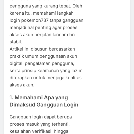
pengguna yang kurang tepat. Oleh
karena itu, memahami langkah
login pokemon787 tanpa gangguan
menjadi hal penting agar proses
akses akun berjalan lancar dan
stabil.
Artikel ini disusun berdasarkan
praktik umum penggunaan akun
digital, pengalaman pengguna,
serta prinsip keamanan yang lazim
diterapkan untuk menjaga kualitas
akses akun.
1. Memahami Apa yang
Dimaksud Gangguan Login
Gangguan login dapat berupa
proses masuk yang terhenti,
kesalahan verifikasi, hingga