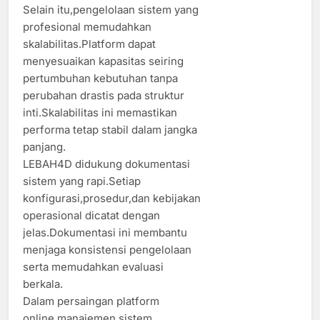
Selain itu,pengelolaan sistem yang
profesional memudahkan
skalabilitas.Platform dapat
menyesuaikan kapasitas seiring
pertumbuhan kebutuhan tanpa
perubahan drastis pada struktur
inti.Skalabilitas ini memastikan
performa tetap stabil dalam jangka
panjang.
LEBAH4D didukung dokumentasi
sistem yang rapi.Setiap
konfigurasi,prosedur,dan kebijakan
operasional dicatat dengan
jelas.Dokumentasi ini membantu
menjaga konsistensi pengelolaan
serta memudahkan evaluasi
berkala.
Dalam persaingan platform
online,manajemen sistem