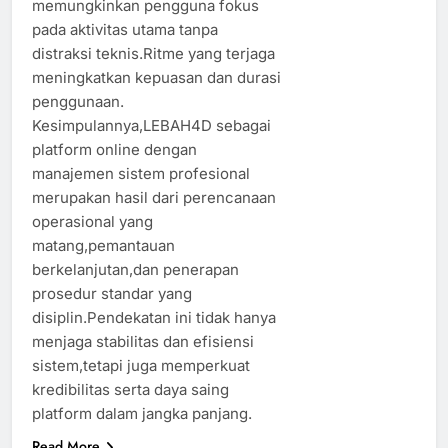
memungkinkan pengguna fokus
pada aktivitas utama tanpa
distraksi teknis.Ritme yang terjaga
meningkatkan kepuasan dan durasi
penggunaan.
Kesimpulannya,LEBAH4D sebagai
platform online dengan
manajemen sistem profesional
merupakan hasil dari perencanaan
operasional yang
matang,pemantauan
berkelanjutan,dan penerapan
prosedur standar yang
disiplin.Pendekatan ini tidak hanya
menjaga stabilitas dan efisiensi
sistem,tetapi juga memperkuat
kredibilitas serta daya saing
platform dalam jangka panjang.
Read More