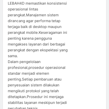
LEBAH4D memastikan konsistensi
operasional lintas
perangkat.Manajemen sistem
dirancang agar performa tetap
terjaga baik di desktop maupun
perangkat mobile.Keseragaman ini
penting karena pengguna
mengakses layanan dari berbagai
perangkat dengan ekspektasi yang
sama.
Dalam pengelolaan
profesional,prosedur operasional
standar menjadi elemen
penting.Setiap pembaruan atau
penyesuaian sistem dilakukan
mengikuti protokol yang telah
ditetapkan.Prosedur ini menjaga
stabilitas layanan meskipun terjadi
perubahan teknis.