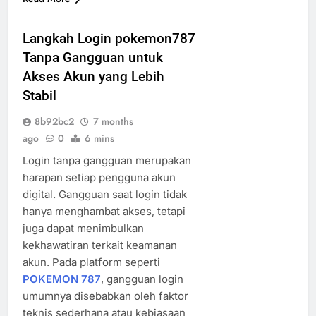
Langkah Login pokemon787
Tanpa Gangguan untuk
Akses Akun yang Lebih
Stabil
8b92bc2
7 months
ago
0
6 mins
Login tanpa gangguan merupakan
harapan setiap pengguna akun
digital. Gangguan saat login tidak
hanya menghambat akses, tetapi
juga dapat menimbulkan
kekhawatiran terkait keamanan
akun. Pada platform seperti
POKEMON 787
, gangguan login
umumnya disebabkan oleh faktor
teknis sederhana atau kebiasaan