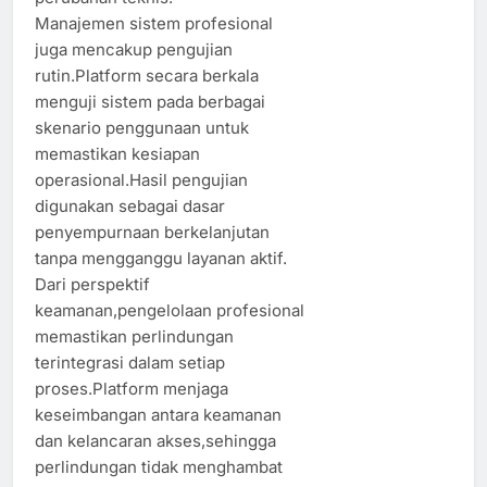
Manajemen sistem profesional
juga mencakup pengujian
rutin.Platform secara berkala
menguji sistem pada berbagai
skenario penggunaan untuk
memastikan kesiapan
operasional.Hasil pengujian
digunakan sebagai dasar
penyempurnaan berkelanjutan
tanpa mengganggu layanan aktif.
Dari perspektif
keamanan,pengelolaan profesional
memastikan perlindungan
terintegrasi dalam setiap
proses.Platform menjaga
keseimbangan antara keamanan
dan kelancaran akses,sehingga
perlindungan tidak menghambat