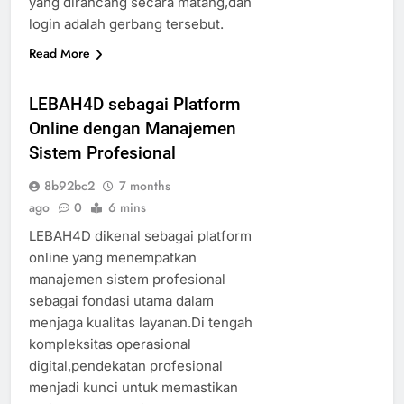
yang dirancang secara matang,dan
login adalah gerbang tersebut.
Read More
LEBAH4D sebagai Platform
Online dengan Manajemen
Sistem Profesional
8b92bc2
7 months
ago
0
6 mins
LEBAH4D dikenal sebagai platform
online yang menempatkan
manajemen sistem profesional
sebagai fondasi utama dalam
menjaga kualitas layanan.Di tengah
kompleksitas operasional
digital,pendekatan profesional
menjadi kunci untuk memastikan