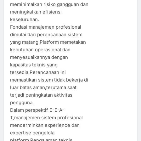
meminimalkan risiko gangguan dan
meningkatkan efisiensi
keseluruhan.
Fondasi manajemen profesional
dimulai dari perencanaan sistem
yang matang.Platform memetakan
kebutuhan operasional dan
menyesuaikannya dengan
kapasitas teknis yang
tersedia.Perencanaan ini
memastikan sistem tidak bekerja di
luar batas aman,terutama saat
terjadi peningkatan aktivitas
pengguna.
Dalam perspektif E-E-A-
T,manajemen sistem profesional
mencerminkan experience dan
expertise pengelola
platform.Pengalaman teknis