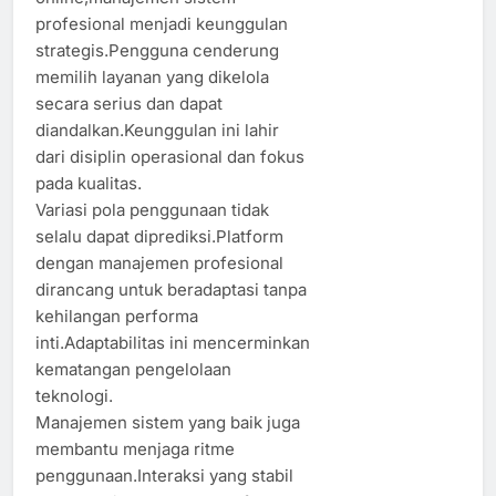
profesional menjadi keunggulan
strategis.Pengguna cenderung
memilih layanan yang dikelola
secara serius dan dapat
diandalkan.Keunggulan ini lahir
dari disiplin operasional dan fokus
pada kualitas.
Variasi pola penggunaan tidak
selalu dapat diprediksi.Platform
dengan manajemen profesional
dirancang untuk beradaptasi tanpa
kehilangan performa
inti.Adaptabilitas ini mencerminkan
kematangan pengelolaan
teknologi.
Manajemen sistem yang baik juga
membantu menjaga ritme
penggunaan.Interaksi yang stabil