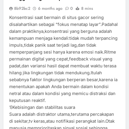
8b92bc2
6 months ago
0
8 mins
Konsentrasi saat bermain di situs gacor sering
disalahartikan sebagai “fokus menatap layar”.Padahal
dalam praktiknya,konsentrasi yang berguna adalah
kemampuan menjaga kendali:tidak mudah terpancing
impuls,tidak panik saat terjadi lag,dan tidak
memperpanjang sesi hanya karena emosi naik.Ritme
permainan digital yang cepat,feedback visual yang
padat,dan variansi hasil dapat membuat waktu terasa
hilang jika lingkungan tidak mendukung.Itulah
sebabnya faktor lingkungan berperan besar,karena ia
menentukan apakah Anda bermain dalam kondisi
netral atau dalam kondisi yang memicu distraksi dan
keputusan reaktif.
1)Kebisingan dan stabilitas suara
Suara adalah distraktor utama,terutama percakapan
di sekitar,tv keras,atau notifikasi perangkat lain.Otak
manusia memprioritaskan sinyal sosial,sehingga