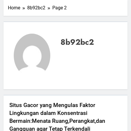
Home
8b92bc2
Page 2
8b92bc2
Situs Gacor yang Mengulas Faktor
Lingkungan dalam Konsentrasi
Bermain:Menata Ruang,Perangkat,dan
Gangguan agar Tetap Terkendali