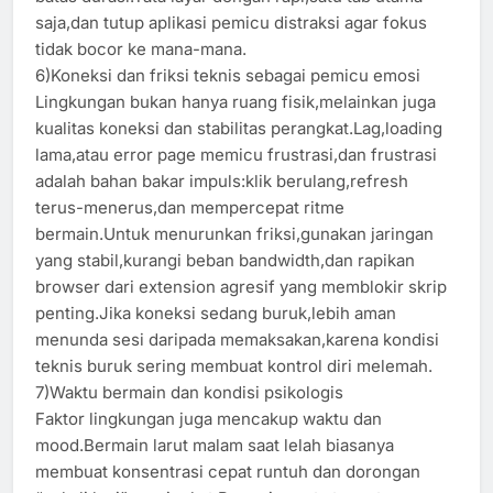
saja,dan tutup aplikasi pemicu distraksi agar fokus
tidak bocor ke mana-mana.
6)Koneksi dan friksi teknis sebagai pemicu emosi
Lingkungan bukan hanya ruang fisik,melainkan juga
kualitas koneksi dan stabilitas perangkat.Lag,loading
lama,atau error page memicu frustrasi,dan frustrasi
adalah bahan bakar impuls:klik berulang,refresh
terus-menerus,dan mempercepat ritme
bermain.Untuk menurunkan friksi,gunakan jaringan
yang stabil,kurangi beban bandwidth,dan rapikan
browser dari extension agresif yang memblokir skrip
penting.Jika koneksi sedang buruk,lebih aman
menunda sesi daripada memaksakan,karena kondisi
teknis buruk sering membuat kontrol diri melemah.
7)Waktu bermain dan kondisi psikologis
Faktor lingkungan juga mencakup waktu dan
mood.Bermain larut malam saat lelah biasanya
membuat konsentrasi cepat runtuh dan dorongan