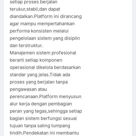
setiap proses berjalan
terukur,stabil,dan dapat
diandalkan.Platform ini dirancang
agar mampu mempertahankan
performa konsisten melalui
pengelolaan sistem yang disiplin
dan terstruktur.
Manajemen sistem profesional
berarti setiap komponen
operasional dikelola berdasarkan
standar yang jelas.Tidak ada
proses yang berjalan tanpa
pengawasan atau
perencanaan.Platform menyusun
alur kerja dengan pembagian
peran yang tegas,sehingga setiap
bagian sistem berfungsi sesuai
tujuan tanpa saling tumpang
tindih.Pendekatan ini membantu