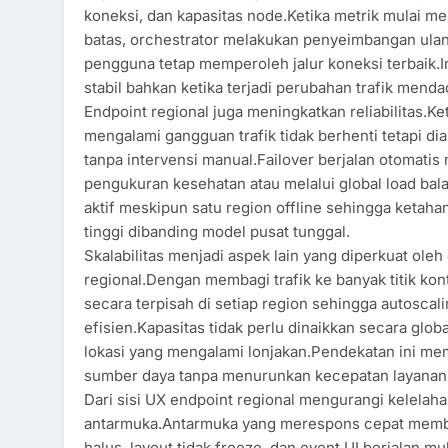
koneksi, dan kapasitas node.Ketika metrik mulai m
batas, orchestrator melakukan penyeimbangan ula
pengguna tetap memperoleh jalur koneksi terbaik.I
stabil bahkan ketika terjadi perubahan trafik menda
Endpoint regional juga meningkatkan reliabilitas.Ket
mengalami gangguan trafik tidak berhenti tetapi dia
tanpa intervensi manual.Failover berjalan otomatis
pengukuran kesehatan atau melalui global load bala
aktif meskipun satu region offline sehingga ketaha
tinggi dibanding model pusat tunggal.
Skalabilitas menjadi aspek lain yang diperkuat oleh
regional.Dengan membagi trafik ke banyak titik kont
secara terpisah di setiap region sehingga autoscali
efisien.Kapasitas tidak perlu dinaikkan secara glob
lokasi yang mengalami lonjakan.Pendekatan ini 
sumber daya tanpa menurunkan kecepatan layanan
Dari sisi UX endpoint regional mengurangi kelelaha
antarmuka.Antarmuka yang merespons cepat membu
halus, layout tidak freeze, dan event UI berjalan m