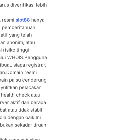
rus diverifikasi lebih
nk resmi
slot88
hanya
ti pemberitahuan
natif yang telah
klan anonim, atau
risiko tinggi
lalui WHOIS.Pengguna
uat, siapa registrar,
kan.Domain resmi
omain palsu cenderung
nyulitkan pelacakan
 health check atau
ver aktif dan berada
at atau tidak stabil
lola dengan baik.Ini
bukan sekadar tiruan
link yang sah akan