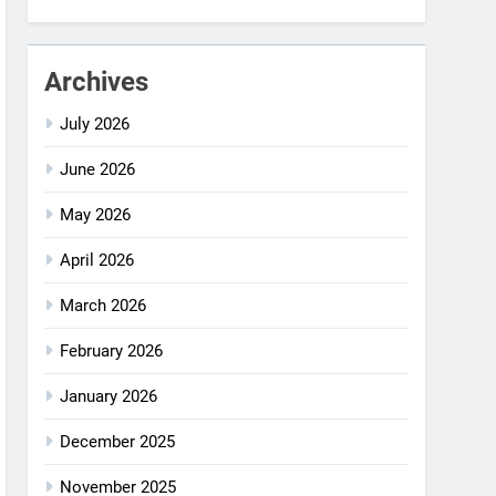
Archives
July 2026
June 2026
May 2026
April 2026
March 2026
February 2026
January 2026
December 2025
November 2025