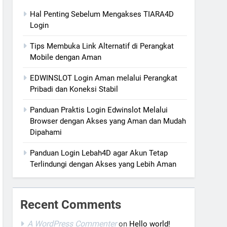
Hal Penting Sebelum Mengakses TIARA4D
Login
Tips Membuka Link Alternatif di Perangkat
Mobile dengan Aman
EDWINSLOT Login Aman melalui Perangkat
Pribadi dan Koneksi Stabil
Panduan Praktis Login Edwinslot Melalui
Browser dengan Akses yang Aman dan Mudah
Dipahami
Panduan Login Lebah4D agar Akun Tetap
Terlindungi dengan Akses yang Lebih Aman
Recent Comments
A WordPress Commenter
on
Hello world!