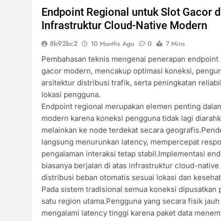
Endpoint Regional untuk Slot Gacor 
Infrastruktur Cloud-Native Modern
8b92bc2
10 Months Ago
0
7 Mins
Pembahasan teknis mengenai penerapan endpoint r
gacor modern, mencakup optimasi koneksi, pengur
arsitektur distribusi trafik, serta peningkatan reliab
lokasi pengguna.
Endpoint regional merupakan elemen penting dalam 
modern karena koneksi pengguna tidak lagi diarahka
melainkan ke node terdekat secara geografis.Pende
langsung menurunkan latency, mempercepat respo
pengalaman interaksi tetap stabil.Implementasi end
biasanya berjalan di atas infrastruktur cloud-nat
distribusi beban otomatis sesuai lokasi dan keseha
Pada sistem tradisional semua koneksi dipusatkan 
satu region utama.Pengguna yang secara fisik jauh 
mengalami latency tinggi karena paket data menemp