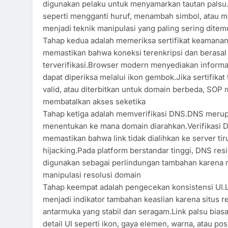
digunakan pelaku untuk menyamarkan tautan palsu.
seperti mengganti huruf, menambah simbol, atau m
menjadi teknik manipulasi yang paling sering dite
Tahap kedua adalah memeriksa sertifikat keamanan.
memastikan bahwa koneksi terenkripsi dan berasal 
terverifikasi.Browser modern menyediakan informas
dapat diperiksa melalui ikon gembok.Jika sertifikat 
valid, atau diterbitkan untuk domain berbeda, SOP
membatalkan akses seketika
Tahap ketiga adalah memverifikasi DNS.DNS merup
menentukan ke mana domain diarahkan.Verifikasi 
memastikan bahwa link tidak dialihkan ke server tir
hijacking.Pada platform berstandar tinggi, DNS re
digunakan sebagai perlindungan tambahan karen
manipulasi resolusi domain
Tahap keempat adalah pengecekan konsistensi UI.L
menjadi indikator tambahan keaslian karena situs
antarmuka yang stabil dan seragam.Link palsu bias
detail UI seperti ikon, gaya elemen, warna, atau po